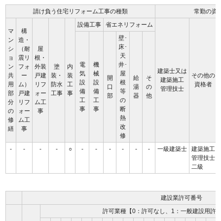
請け負う住宅リフォーム工事の種類
常勤の資
設備工事
省エネリフォーム
マ
構
壁･
ン
造・
床･
シ
（耐
屋
天
ョ
震リ
根・
電
機
井･
ン
フォ
外装
塗
内
建築士又は
気
械
屋
共
ー
戸建
装・
装
その他の
開
給
そ
建築施工
設
設
根
用
ム）
リフ
防水
工
資格者
口
湯
の
管理技士
備
備
等
部
戸建
ォー
工事
事
部
器
他
工
工
の
分
リフ
ム工
事
事
断
の
ォー
事
熱
修
ム工
改
繕
事
修
-
-
-
-
○
-
-
-
-
-
-
一級建築士
建築施工
管理技士
二級
建設業許可番号
許可業種【0：許可なし、1：一般建設用許