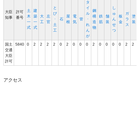
タ
と
イ
し
土
建
鋼
大臣
許可
び
ル
ゅ
ガ
木
築
大
左
屋
電
構
鉄
舗
板
塗
知事
番号
･
石
管
･
ん
ラ
一
一
工
官
根
気
造
筋
装
金
装
土
れ
せ
ス
式
式
物
工
ん
つ
が
国土
5840
0
2
2
2
2
0
2
0
0
0
2
0
0
0
0
2
2
交通
大臣
許可
アクセス