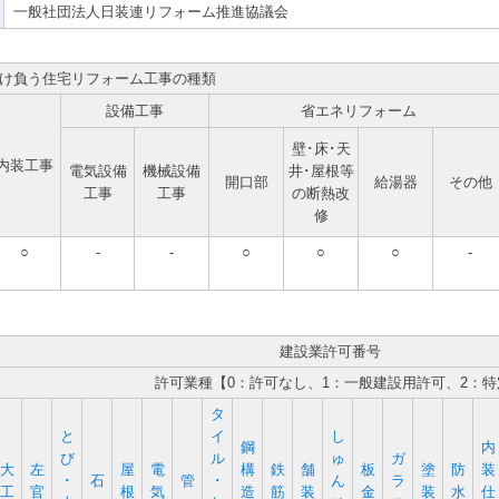
一般社団法人日装連リフォーム推進協議会
け負う住宅リフォーム工事の種類
設備工事
省エネリフォーム
壁･床･天
内装工事
電気設備
機械設備
井･屋根等
開口部
給湯器
その他
工事
工事
の断熱改
修
○
-
-
○
○
○
-
建設業許可番号
許可業種【0：許可なし、1：一般建設用許可、2：
タ
と
イ
し
鋼
内
び
ル
ゅ
ガ
大
左
屋
電
構
鉄
舗
板
塗
防
装
･
石
管
･
ん
ラ
工
官
根
気
造
筋
装
金
装
水
仕