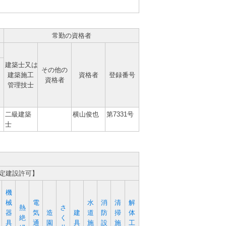
常勤の資格者
建築士又は
その他の
建築施工
資格者
登録番号
資格者
管理技士
二級建築
横山俊也
第7331号
士
特定建設許可】
機
械
電
水
消
清
解
熱
さ
器
気
造
建
道
防
掃
体
絶
く
具
通
園
具
施
設
施
工