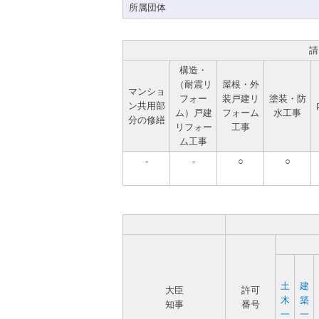
所属団体
請
構造・
（耐震リ
屋根・外
マンショ
フォー
装戸建リ
塗装・防
ン共用部
ム）戸建
フォーム
水工事
分の修繕
リフォー
工事
ム工事
-
-
○
○
土
建
大臣
許可
木
築
知事
番号
一
一