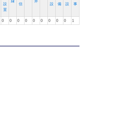
縁
井
設
信
設
備
設
事
置
0
0
0
0
0
0
0
0
0
1