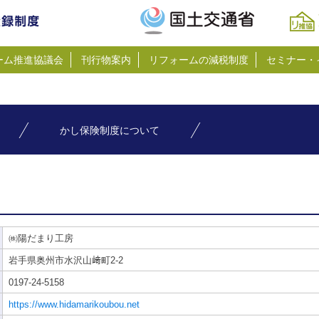
ーム推進協議会
刊行物案内
リフォームの減税制度
セミナー・
かし保険制度について
㈱陽だまり工房
岩手県奥州市水沢山﨑町2-2
0197-24-5158
https://www.hidamarikoubou.net