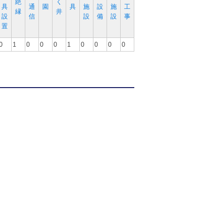
絶
く
具
通
園
具
施
設
施
工
縁
井
設
信
設
備
設
事
置
0
1
0
0
0
1
0
0
0
0