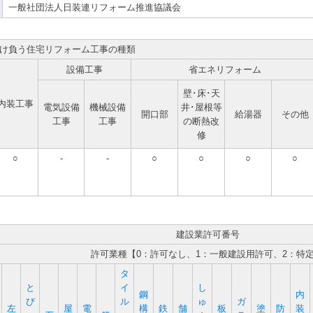
一般社団法人日装連リフォーム推進協議会
け負う住宅リフォーム工事の種類
設備工事
省エネリフォーム
壁･床･天
内装工事
電気設備
機械設備
井･屋根等
開口部
給湯器
その他
工事
工事
の断熱改
修
○
-
-
○
○
○
○
建設業許可番号
許可業種【0：許可なし、1：一般建設用許可、2：特
タ
と
イ
し
鋼
内
び
ル
ゅ
ガ
左
屋
電
構
鉄
舗
板
塗
防
装