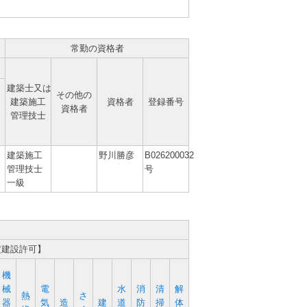
常勤の資格者
建築士又は
その他の
建築施工
資格者
登録番号
資格者
管理技士
建築施工
野川勝彦
B026200032
管理技士
号
一級
定建設許可】
機
械
電
水
消
清
解
熱
さ
器
気
造
建
道
防
掃
体