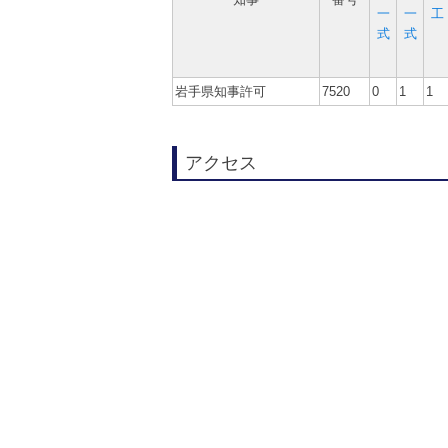
一
一
工
式
式
岩手県知事許可
7520
0
1
1
アクセス