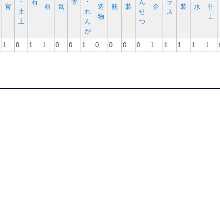
･
石
管
･
ん
ラ
官
根
気
造
筋
装
金
装
水
仕
土
れ
せ
ス
物
上
工
ん
つ
が
1
0
1
1
0
0
1
0
0
0
0
1
1
1
1
1