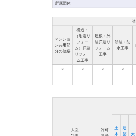
所属団体
請
構造・
（耐震リ
屋根・外
マンショ
フォー
装戸建リ
塗装・防
ン共用部
ム）戸建
フォーム
水工事
分の修繕
リフォー
工事
ム工事
○
○
○
○
土
建
大臣
許可
木
築
大
知事
番号