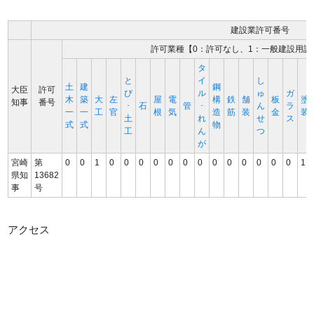
建設業許可番号
許可業種【0：許可なし、1：一般建設用許
タ
と
イ
し
土
建
鋼
大臣
許可
び
ル
ゅ
ガ
木
築
大
左
屋
電
構
鉄
舗
板
塗
知事
番号
･
石
管
･
ん
ラ
一
一
工
官
根
気
造
筋
装
金
装
土
れ
せ
ス
式
式
物
工
ん
つ
が
宮崎
第
0
0
1
0
0
0
0
0
0
0
0
0
0
0
0
0
1
県知
13682
事
号
アクセス