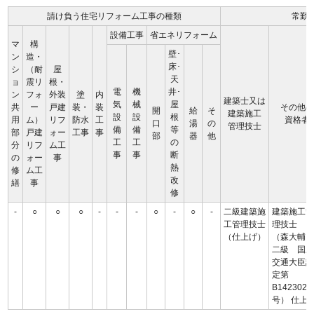
請け負う住宅リフォーム工事の種類
常勤
設備工事
省エネリフォーム
マ
構
壁･
ン
造・
床･
シ
（耐
屋
天
ョ
震リ
根・
電
機
井･
ン
フォ
外装
塗
内
建築士又は
気
械
屋
共
ー
戸建
装・
装
その他の
開
給
そ
建築施工
設
設
根
用
ム）
リフ
防水
工
資格者
口
湯
の
管理技士
備
備
等
部
戸建
ォー
工事
事
部
器
他
工
工
の
分
リフ
ム工
事
事
断
の
ォー
事
熱
修
ム工
改
繕
事
修
-
○
○
○
-
-
-
○
-
○
-
二級建築施
建築施工
工管理技士
理技士
（仕上げ）
（森大
二級 国
交通大臣
定第
B1423029
号） 仕上