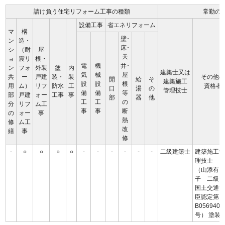
請け負う住宅リフォーム工事の種類
常勤の
設備工事
省エネリフォーム
マ
構
壁･
ン
造・
床･
シ
（耐
屋
天
ョ
震リ
根・
電
機
井･
ン
フォ
外装
塗
内
建築士又は
気
械
屋
共
ー
戸建
装・
装
その他の
開
給
そ
建築施工
設
設
根
用
ム）
リフ
防水
工
資格者
口
湯
の
管理技士
備
備
等
部
戸建
ォー
工事
事
部
器
他
工
工
の
分
リフ
ム工
事
事
断
の
ォー
事
熱
修
ム工
改
繕
事
修
-
○
○
○
○
-
-
-
-
-
-
二級建築士
建築施工
理技士
（山添有
子 二
国土交通
臣認定第
B0569400
号） 塗装