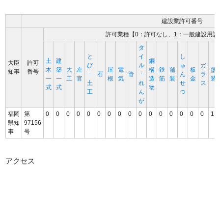
建設業許可番号
許可業種【0：許可なし、1：一般建設用許
タ
と
イ
し
土
建
鋼
大臣
許可
び
ル
ゅ
ガ
木
築
大
左
屋
電
構
鉄
舗
板
塗
知事
番号
･
石
管
･
ん
ラ
一
一
工
官
根
気
造
筋
装
金
装
土
れ
せ
ス
式
式
物
工
ん
つ
が
福岡
第
0
0
0
0
0
0
0
0
0
0
0
0
0
0
0
0
1
県知
97156
事
号
アクセス