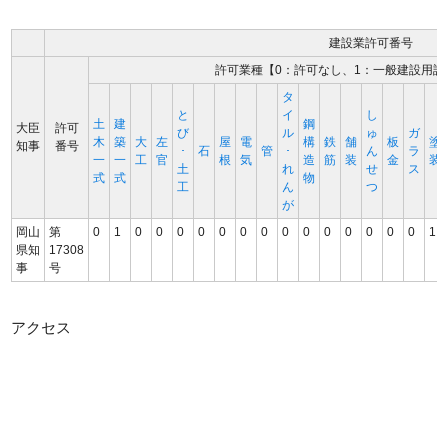
建設業許可番号
許可業種【0：許可なし、1：一般建設用許
タ
と
イ
し
土
建
鋼
大臣
許可
び
ル
ゅ
ガ
木
築
大
左
屋
電
構
鉄
舗
板
塗
知事
番号
･
石
管
･
ん
ラ
一
一
工
官
根
気
造
筋
装
金
装
土
れ
せ
ス
式
式
物
工
ん
つ
が
岡山
第
0
1
0
0
0
0
0
0
0
0
0
0
0
0
0
0
1
県知
17308
事
号
アクセス