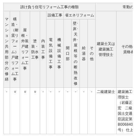
請け負う住宅リフォーム工事の種類
常勤の
設備工事
省エネリフォーム
マ
構
壁･
ン
造・
床･
シ
（耐
屋
天
ョ
震リ
根・
電
機
井･
ン
フォ
外装
塗
内
建築士又は
気
械
屋
共
ー
戸建
装・
装
その他の
開
給
そ
建築施工
設
設
根
用
ム）
リフ
防水
工
資格者
口
湯
の
管理技士
備
備
等
部
戸建
ォー
工事
事
部
器
他
工
工
の
分
リフ
ム工
事
事
断
の
ォー
事
熱
修
ム工
改
繕
事
修
-
○
○
○
-
-
-
-
-
-
-
二級建築士
建築施工
理技士
（岩藤正
宏 二
国土交通
臣認定第
B0068400
号） 仕上