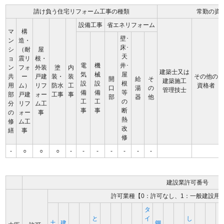
請け負う住宅リフォーム工事の種類
常勤の資
設備工事
省エネリフォーム
マ
構
壁･
ン
造・
床･
シ
（耐
屋
天
ョ
震リ
根・
電
機
井･
ン
フォ
外装
塗
内
建築士又は
気
械
屋
共
ー
戸建
装・
装
その他の
開
給
そ
建築施工
設
設
根
用
ム）
リフ
防水
工
資格者
口
湯
の
管理技士
備
備
等
部
戸建
ォー
工事
事
部
器
他
工
工
の
分
リフ
ム工
事
事
断
の
ォー
事
熱
修
ム工
改
繕
事
修
-
○
○
○
-
-
-
-
-
-
-
建設業許可番号
許可業種【0：許可なし、1：一般建設用
タ
と
イ
し
土
建
鋼