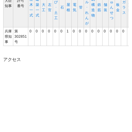
大臣
許可
び
ル
ゅ
ガ
木
築
大
左
屋
電
構
鉄
舗
板
知事
番号
･
石
管
･
ん
ラ
一
一
工
官
根
気
造
筋
装
金
土
れ
せ
ス
式
式
物
工
ん
つ
が
兵庫
第
0
0
0
0
0
0
1
0
0
0
0
0
0
0
0
0
1
県知
302851
事
号
アクセス