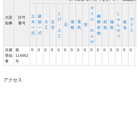
タ
と
イ
し
土
建
鋼
大臣
許可
び
ル
ゅ
ガ
木
築
大
左
屋
電
構
鉄
舗
板
知事
番号
･
石
管
･
ん
ラ
一
一
工
官
根
気
造
筋
装
金
土
れ
せ
ス
式
式
物
工
ん
つ
が
兵庫
第
0
0
0
0
0
0
0
0
0
0
0
0
0
0
0
0
1
県知
114462
事
号
アクセス