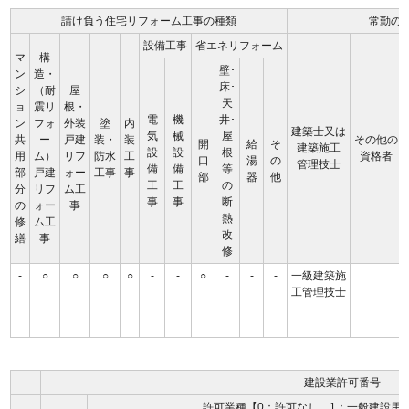
請け負う住宅リフォーム工事の種類
常勤の
設備工事
省エネリフォーム
マ
構
壁･
ン
造・
床･
シ
（耐
屋
天
ョ
震リ
根・
電
機
井･
ン
フォ
外装
塗
内
建築士又は
気
械
屋
共
ー
戸建
装・
装
その他の
開
給
そ
建築施工
設
設
根
用
ム）
リフ
防水
工
資格者
口
湯
の
管理技士
備
備
等
部
戸建
ォー
工事
事
部
器
他
工
工
の
分
リフ
ム工
事
事
断
の
ォー
事
熱
修
ム工
改
繕
事
修
-
○
○
○
○
-
-
○
-
-
-
一級建築施
工管理技士
建設業許可番号
許可業種【0：許可なし、1：一般建設用