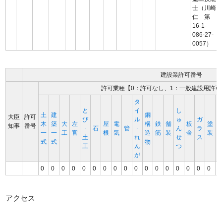
士（川崎
仁 第
16-1-
086-27-
0057）
建設業許可番号
許可業種【0：許可なし、1：一般建設用許可
タ
と
イ
し
土
建
鋼
大臣
許可
び
ル
ゅ
ガ
木
築
大
左
屋
電
構
鉄
舗
板
塗
知事
番号
･
石
管
･
ん
ラ
一
一
工
官
根
気
造
筋
装
金
装
土
れ
せ
ス
式
式
物
工
ん
つ
が
0
0
0
0
0
0
0
0
0
0
0
0
0
0
0
0
0
0
アクセス