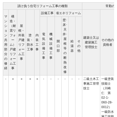
請け負う住宅リフォーム工事の種類
常勤の
設備工事
省エネリフォーム
マ
構
壁･
ン
造・
床･
シ
（耐
屋
天
ョ
震リ
根・
電
機
井･
ン
フォ
外装
塗
内
建築士又は
気
械
屋
共
ー
戸建
装・
装
その他の
開
給
そ
建築施工
設
設
根
用
ム）
リフ
防水
工
資格者
口
湯
の
管理技士
備
備
等
部
戸建
ォー
工事
事
部
器
他
工
工
の
分
リフ
ム工
事
事
断
の
ォー
事
熱
修
ム工
改
繕
事
修
-
○
○
○
○
-
-
-
-
-
-
二級土木工
一級塗装
事施工管理
技能士
技士
（川崎
仁 第
02-1-
060-28-
0012）
一級防水
施工技能