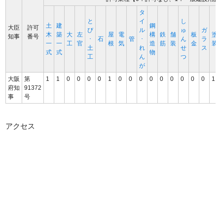
タ
と
イ
し
土
建
鋼
大臣
許可
び
ル
ゅ
ガ
木
築
大
左
屋
電
構
鉄
舗
板
塗
知事
番号
･
石
管
･
ん
ラ
一
一
工
官
根
気
造
筋
装
金
装
土
れ
せ
ス
式
式
物
工
ん
つ
が
大阪
第
1
1
0
0
0
0
1
0
0
0
0
0
0
0
0
0
1
府知
91372
事
号
アクセス