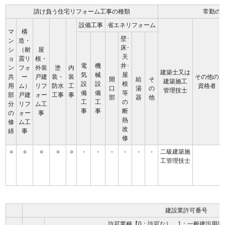
請け負う住宅リフォーム工事の種類
常勤の
設備工事
省エネリフォーム
マ
構
壁･
ン
造・
床･
シ
（耐
屋
天
ョ
震リ
根・
電
機
井･
ン
フォ
外装
塗
内
建築士又は
気
械
屋
共
ー
戸建
装・
装
その他の
開
給
そ
建築施工
設
設
根
用
ム）
リフ
防水
工
資格者
口
湯
の
管理技士
備
備
等
部
戸建
ォー
工事
事
部
器
他
工
工
の
分
リフ
ム工
事
事
断
の
ォー
事
熱
修
ム工
改
繕
事
修
○
○
○
○
○
-
-
-
-
-
-
二級建築施
工管理技士
建設業許可番号
許可業種【0：許可なし、1：一般建設用許