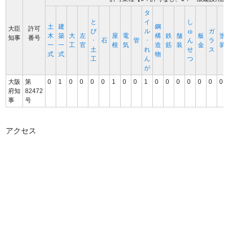
タ
と
イ
し
土
建
鋼
大臣
許可
び
ル
ゅ
ガ
木
築
大
左
屋
電
構
鉄
舗
板
塗
知事
番号
･
石
管
･
ん
ラ
一
一
工
官
根
気
造
筋
装
金
装
土
れ
せ
ス
式
式
物
工
ん
つ
が
大阪
第
0
1
0
0
0
0
1
0
0
1
0
0
0
0
0
0
0
府知
82472
事
号
アクセス