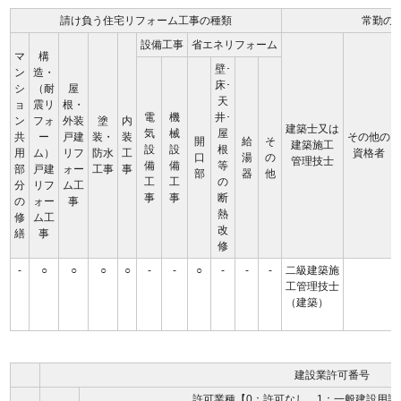
請け負う住宅リフォーム工事の種類
常勤の
設備工事
省エネリフォーム
マ
構
壁･
ン
造・
床･
シ
（耐
屋
天
ョ
震リ
根・
電
機
井･
ン
フォ
外装
塗
内
建築士又は
気
械
屋
共
ー
戸建
装・
装
その他の
開
給
そ
建築施工
設
設
根
用
ム）
リフ
防水
工
資格者
口
湯
の
管理技士
備
備
等
部
戸建
ォー
工事
事
部
器
他
工
工
の
分
リフ
ム工
事
事
断
の
ォー
事
熱
修
ム工
改
繕
事
修
-
○
○
○
○
-
-
○
-
-
-
二級建築施
工管理技士
（建築）
建設業許可番号
許可業種【0：許可なし、1：一般建設用許