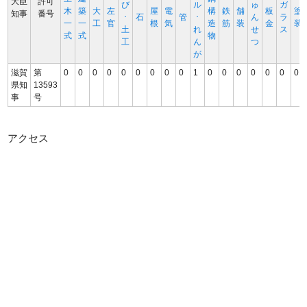
大臣
許可
び
ル
ゅ
ガ
木
築
大
左
屋
電
構
鉄
舗
板
塗
知事
番号
･
石
管
･
ん
ラ
一
一
工
官
根
気
造
筋
装
金
装
土
れ
せ
ス
式
式
物
工
ん
つ
が
滋賀
第
0
0
0
0
0
0
0
0
0
1
0
0
0
0
0
0
0
県知
13593
事
号
アクセス