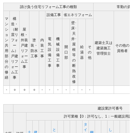
請け負う住宅リフォーム工事の種類
常勤の資
設備工事
省エネリフォーム
マ
構
壁･
ン
造・
床･
シ
（耐
屋
天
ョ
震リ
根・
電
機
井･
ン
フォ
外装
塗
内
建築士又は
気
械
屋
共
ー
戸建
装・
装
その他の
開
給
そ
建築施工
設
設
根
用
ム）
リフ
防水
工
資格者
口
湯
の
管理技士
備
備
等
部
戸建
ォー
工事
事
部
器
他
工
工
の
分
リフ
ム工
事
事
断
の
ォー
事
熱
修
ム工
改
繕
事
修
-
○
○
○
-
-
-
-
-
-
-
建設業許可番号
許可業種【0：許可なし、1：一般建設用許
タ
と
イ
し
土
建
鋼