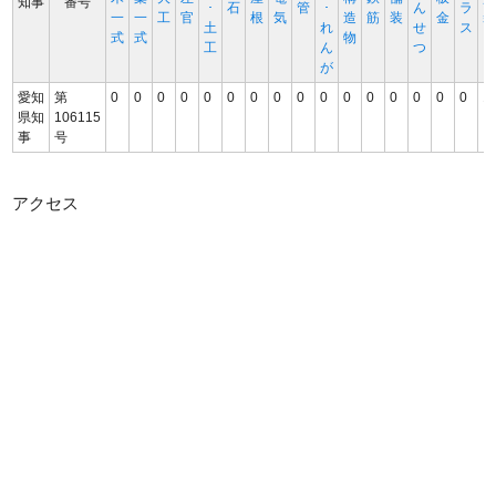
知事
番号
･
石
管
･
ん
ラ
一
一
工
官
根
気
造
筋
装
金
土
れ
せ
ス
式
式
物
工
ん
つ
が
愛知
第
0
0
0
0
0
0
0
0
0
0
0
0
0
0
0
0
1
県知
106115
事
号
アクセス