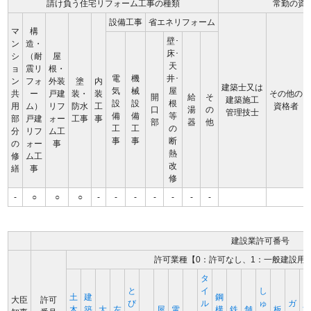
請け負う住宅リフォーム工事の種類
常勤の資
設備工事
省エネリフォーム
マ
構
壁･
ン
造・
床･
シ
（耐
屋
天
ョ
震リ
根・
電
機
井･
ン
フォ
外装
塗
内
建築士又は
気
械
屋
共
ー
戸建
装・
装
その他の
開
給
そ
建築施工
設
設
根
用
ム）
リフ
防水
工
資格者
口
湯
の
管理技士
備
備
等
部
戸建
ォー
工事
事
部
器
他
工
工
の
分
リフ
ム工
事
事
断
の
ォー
事
熱
修
ム工
改
繕
事
修
-
○
○
○
-
-
-
-
-
-
-
建設業許可番号
許可業種【0：許可なし、1：一般建設用
タ
と
イ
し
土
建
鋼
大臣
許可
び
ル
ゅ
ガ
木
築
大
左
屋
電
構
鉄
舗
板