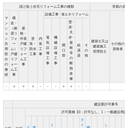
請け負う住宅リフォーム工事の種類
常勤の資
設備工事
省エネリフォーム
マ
構
壁･
ン
造・
床･
シ
（耐
屋
天
ョ
震リ
根・
電
機
井･
ン
フォ
外装
塗
内
建築士又は
気
械
屋
共
ー
戸建
装・
装
その他の
開
給
そ
建築施工
設
設
根
用
ム）
リフ
防水
工
資格者
口
湯
の
管理技士
備
備
等
部
戸建
ォー
工事
事
部
器
他
工
工
の
分
リフ
ム工
事
事
断
の
ォー
事
熱
修
ム工
改
繕
事
修
-
○
○
○
-
-
-
○
○
-
-
建設業許可番号
許可業種【0：許可なし、1：一般建設用許
タ
と
イ
し
土
建
鋼