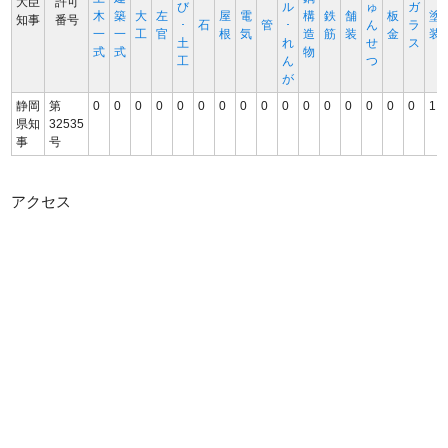
大臣
許可
び
ル
ゅ
ガ
木
築
大
左
屋
電
構
鉄
舗
板
塗
知事
番号
･
石
管
･
ん
ラ
一
一
工
官
根
気
造
筋
装
金
装
土
れ
せ
ス
式
式
物
工
ん
つ
が
静岡
第
0
0
0
0
0
0
0
0
0
0
0
0
0
0
0
0
1
県知
32535
事
号
アクセス