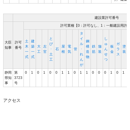
建設業許可番号
許可業種【0：許可なし、1：一般建設用許
タ
と
イ
し
土
建
鋼
大臣
許可
び
ル
ゅ
ガ
木
築
大
左
屋
電
構
鉄
舗
板
塗
知事
番号
･
石
管
･
ん
ラ
一
一
工
官
根
気
造
筋
装
金
装
土
れ
せ
ス
式
式
物
工
ん
つ
が
静岡
第
0
1
0
1
0
0
1
1
0
1
1
0
0
0
1
0
1
県知
3723
事
号
アクセス