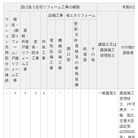
請け負う住宅リフォーム工事の種類
常勤の資
設備工事
省エネリフォーム
マ
構
壁･
ン
造・
床･
シ
（耐
屋
天
ョ
震リ
根・
電
機
井･
ン
フォ
外装
塗
内
建築士又は
気
械
屋
共
ー
戸建
装・
装
その他の
開
給
そ
建築施工
設
設
根
用
ム）
リフ
防水
工
資格者
口
湯
の
管理技士
備
備
等
部
戸建
ォー
工事
事
部
器
他
工
工
の
分
リフ
ム工
事
事
断
の
ォー
事
熱
修
ム工
改
繕
事
修
-
○
○
○
○
-
-
-
-
-
-
一級建築士
建築施工
管理技
士 (中澤
將夫 一
級 国土
交通大臣
認定第
62550203
号） 建築)