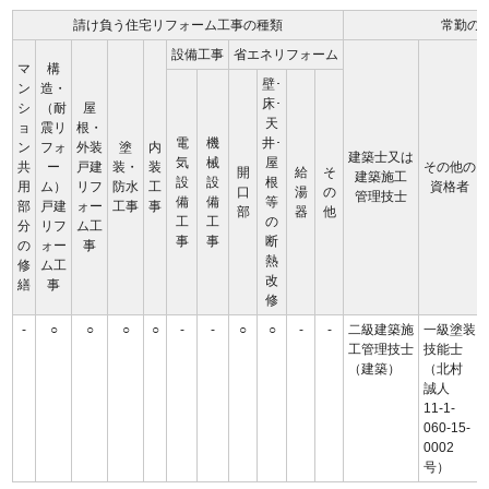
請け負う住宅リフォーム工事の種類
常勤の
設備工事
省エネリフォーム
マ
構
壁･
ン
造・
床･
シ
（耐
屋
天
ョ
震リ
根・
電
機
井･
ン
フォ
外装
塗
内
建築士又は
気
械
屋
共
ー
戸建
装・
装
その他の
開
給
そ
建築施工
設
設
根
用
ム）
リフ
防水
工
資格者
口
湯
の
管理技士
備
備
等
部
戸建
ォー
工事
事
部
器
他
工
工
の
分
リフ
ム工
事
事
断
の
ォー
事
熱
修
ム工
改
繕
事
修
-
○
○
○
○
-
-
○
○
-
-
二級建築施
一級塗装
工管理技士
技能士
（建築）
（北村
誠人
11-1-
060-15-
0002
号）