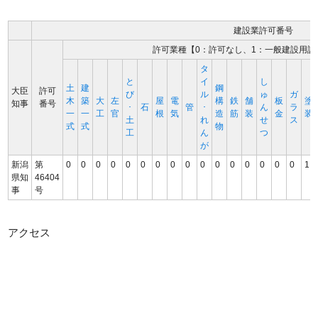
建設業許可番号
許可業種【0：許可なし、1：一般建設用許
タ
と
イ
し
土
建
鋼
大臣
許可
び
ル
ゅ
ガ
木
築
大
左
屋
電
構
鉄
舗
板
塗
知事
番号
･
石
管
･
ん
ラ
一
一
工
官
根
気
造
筋
装
金
装
土
れ
せ
ス
式
式
物
工
ん
つ
が
新潟
第
0
0
0
0
0
0
0
0
0
0
0
0
0
0
0
0
1
県知
46404
事
号
アクセス