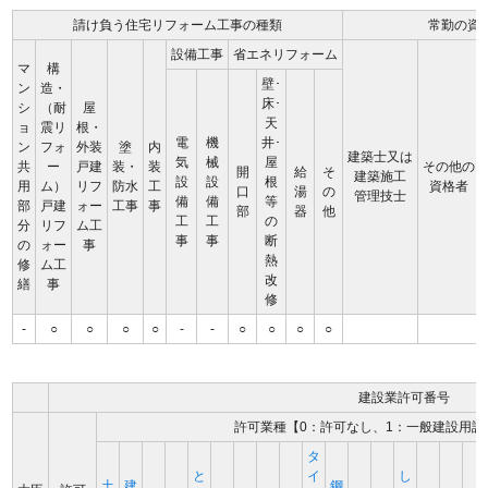
請け負う住宅リフォーム工事の種類
常勤の資
設備工事
省エネリフォーム
マ
構
壁･
ン
造・
床･
シ
（耐
屋
天
ョ
震リ
根・
電
機
井･
ン
フォ
外装
塗
内
建築士又は
気
械
屋
共
ー
戸建
装・
装
その他の
開
給
そ
建築施工
設
設
根
用
ム）
リフ
防水
工
資格者
口
湯
の
管理技士
備
備
等
部
戸建
ォー
工事
事
部
器
他
工
工
の
分
リフ
ム工
事
事
断
の
ォー
事
熱
修
ム工
改
繕
事
修
-
○
○
○
○
-
-
○
○
○
○
建設業許可番号
許可業種【0：許可なし、1：一般建設用許
タ
と
イ
し
土
建
鋼