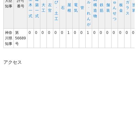
大臣
許可
び
ル
ゅ
ガ
木
築
大
左
屋
電
構
鉄
舗
板
塗
知事
番号
･
石
管
･
ん
ラ
一
一
工
官
根
気
造
筋
装
金
装
土
れ
せ
ス
式
式
物
工
ん
つ
が
神奈
第
0
0
0
0
0
0
1
0
0
1
0
0
0
0
0
0
0
川県
56689
知事
号
アクセス