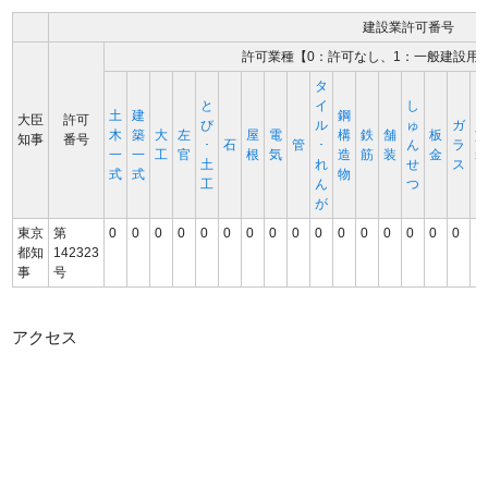
建設業許可番号
許可業種【0：許可なし、1：一般建設用
タ
と
イ
し
土
建
鋼
大臣
許可
び
ル
ゅ
ガ
木
築
大
左
屋
電
構
鉄
舗
板
知事
番号
･
石
管
･
ん
ラ
一
一
工
官
根
気
造
筋
装
金
土
れ
せ
ス
式
式
物
工
ん
つ
が
東京
第
0
0
0
0
0
0
0
0
0
0
0
0
0
0
0
0
1
都知
142323
事
号
アクセス