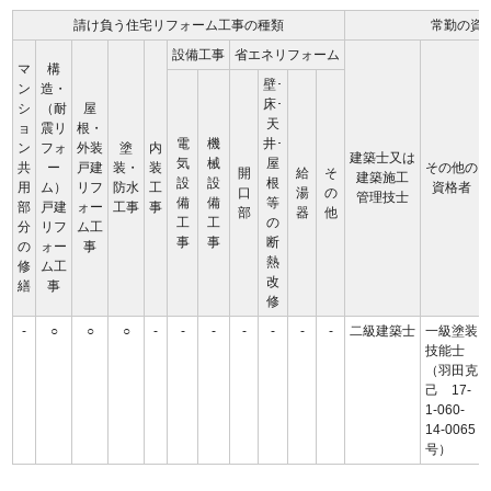
請け負う住宅リフォーム工事の種類
常勤の資
設備工事
省エネリフォーム
マ
構
壁･
ン
造・
床･
シ
（耐
屋
天
ョ
震リ
根・
電
機
井･
ン
フォ
外装
塗
内
建築士又は
気
械
屋
共
ー
戸建
装・
装
その他の
開
給
そ
建築施工
設
設
根
用
ム）
リフ
防水
工
資格者
口
湯
の
管理技士
備
備
等
部
戸建
ォー
工事
事
部
器
他
工
工
の
分
リフ
ム工
事
事
断
の
ォー
事
熱
修
ム工
改
繕
事
修
-
○
○
○
-
-
-
-
-
-
-
二級建築士
一級塗装
技能士
（羽田克
己 17-
1-060-
14-0065
号）