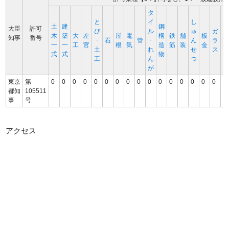
タ
と
イ
し
土
建
鋼
大臣
許可
び
ル
ゅ
ガ
木
築
大
左
屋
電
構
鉄
舗
板
知事
番号
･
石
管
･
ん
ラ
一
一
工
官
根
気
造
筋
装
金
土
れ
せ
ス
式
式
物
工
ん
つ
が
東京
第
0
0
0
0
0
0
0
0
0
0
0
0
0
0
0
0
1
都知
105511
事
号
アクセス