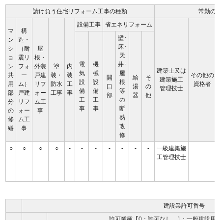
請け負う住宅リフォーム工事の種類
常勤の
設備工事
省エネリフォーム
マ
構
壁･
ン
造・
床･
シ
（耐
屋
天
ョ
震リ
根・
電
機
井･
ン
フォ
外装
塗
内
建築士又は
気
械
屋
共
ー
戸建
装・
装
その他の
開
給
そ
建築施工
設
設
根
用
ム）
リフ
防水
工
資格者
口
湯
の
管理技士
備
備
等
部
戸建
ォー
工事
事
部
器
他
工
工
の
分
リフ
ム工
事
事
断
の
ォー
事
熱
修
ム工
改
繕
事
修
○
○
○
○
-
-
-
-
-
-
-
一級建築施
工管理技士
建設業許可番号
許可業種【0：許可なし、1：一般建設用