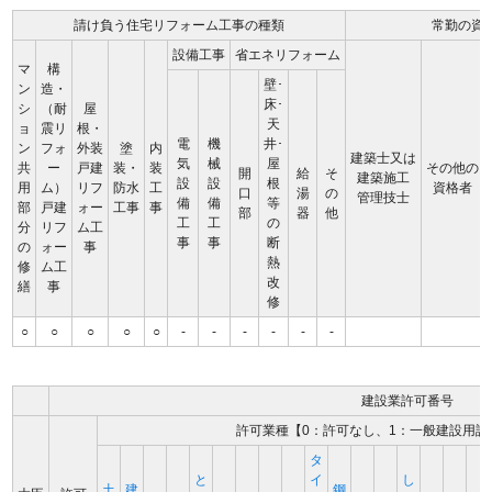
請け負う住宅リフォーム工事の種類
常勤の資
設備工事
省エネリフォーム
マ
構
壁･
ン
造・
床･
シ
（耐
屋
天
ョ
震リ
根・
電
機
井･
ン
フォ
外装
塗
内
建築士又は
気
械
屋
共
ー
戸建
装・
装
その他の
開
給
そ
建築施工
設
設
根
用
ム）
リフ
防水
工
資格者
口
湯
の
管理技士
備
備
等
部
戸建
ォー
工事
事
部
器
他
工
工
の
分
リフ
ム工
事
事
断
の
ォー
事
熱
修
ム工
改
繕
事
修
○
○
○
○
○
-
-
-
-
-
-
建設業許可番号
許可業種【0：許可なし、1：一般建設用許
タ
と
イ
し
土
建
鋼