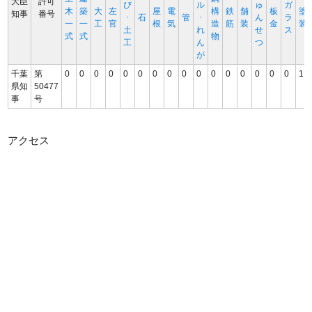
大臣
許可
び
ル
ゅ
ガ
木
築
大
左
屋
電
構
鉄
舗
板
塗
知事
番号
･
石
管
･
ん
ラ
一
一
工
官
根
気
造
筋
装
金
装
土
れ
せ
ス
式
式
物
工
ん
つ
が
千葉
第
0
0
0
0
0
0
0
0
0
0
0
0
0
0
0
0
1
県知
50477
事
号
アクセス