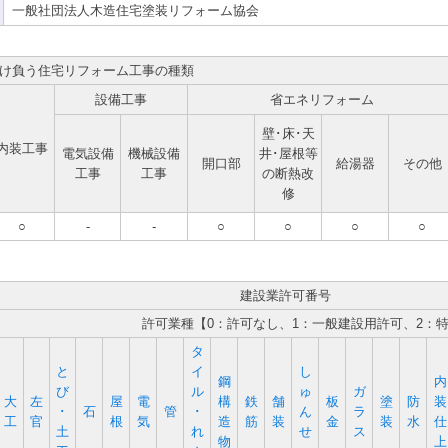
一般社団法人木造住宅塗装リフォーム協会
け負う住宅リフォーム工事の種類
設備工事
省エネリフォーム
壁･床･天
内装工事
電気設備
機械設備
井･屋根等
開口部
給湯器
その他
工事
工事
の断熱改
修
○
-
-
○
○
○
○
建設業許可番号
許可業種【0：許可なし、1：一般建設用許可、2：
タ
と
イ
し
鋼
内
び
ル
ゅ
ガ
大
左
屋
電
構
鉄
舗
板
塗
防
装
･
石
管
･
ん
ラ
工
官
根
気
造
筋
装
金
装
水
仕
土
れ
せ
ス
物
上