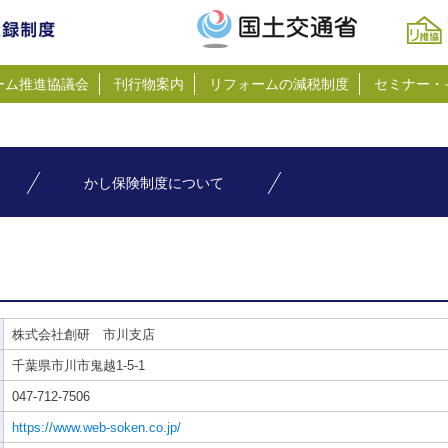
ーム推進協議会
刊行物案内
リフォームの減税制度
セミナー・
かし保険制度について
株式会社創研 市川支店
千葉県市川市鬼越1-5-1
047-712-7506
https://www.web-soken.co.jp/