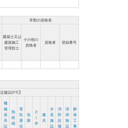
常勤の資格者
建築士又は
その他の
建築施工
資格者
登録番号
資格者
管理技士
特定建設許可】
機
械
電
水
消
清
解
熱
さ
器
気
造
建
道
防
掃
体
絶
く
具
通
園
具
施
設
施
工
縁
井
設
信
設
備
設
事