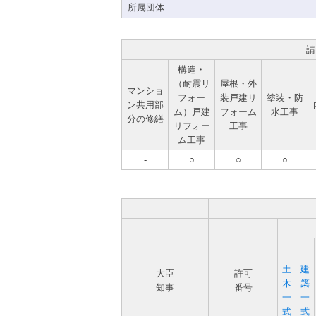
所属団体
請
構造・
（耐震リ
屋根・外
マンショ
フォー
装戸建リ
塗装・防
ン共用部
ム）戸建
フォーム
水工事
分の修繕
リフォー
工事
ム工事
-
○
○
○
土
建
大臣
許可
木
築
知事
番号
一
一
式
式