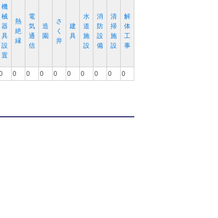
機
械
電
水
消
清
解
熱
さ
器
気
造
建
道
防
掃
体
絶
く
具
通
園
具
施
設
施
工
縁
井
設
信
設
備
設
事
置
0
0
0
0
0
0
0
0
0
0