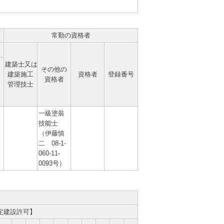
常勤の資格者
建築士又は
その他の
建築施工
資格者
登録番号
資格者
管理技士
一級塗装
技能士
（伊藤慎
二 08-1-
060-11-
0093号）
定建設許可】