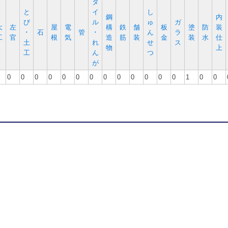
タ
と
イ
し
鋼
内
び
ル
ゅ
ガ
大
左
屋
電
構
鉄
舗
板
塗
防
装
･
石
管
･
ん
ラ
工
官
根
気
造
筋
装
金
装
水
仕
土
れ
せ
ス
物
上
工
ん
つ
が
0
0
0
0
0
0
0
0
0
0
0
0
0
1
0
0