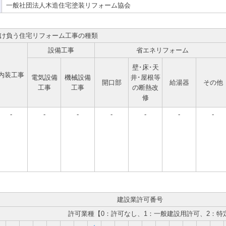
一般社団法人木造住宅塗装リフォーム協会
け負う住宅リフォーム工事の種類
設備工事
省エネリフォーム
壁･床･天
内装工事
電気設備
機械設備
井･屋根等
開口部
給湯器
その他
工事
工事
の断熱改
修
-
-
-
-
-
-
-
建設業許可番号
許可業種【0：許可なし、1：一般建設用許可、2：特