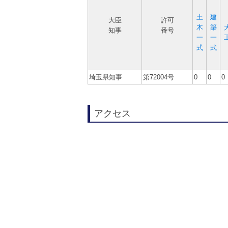
土
建
大臣
許可
木
築
知事
番号
一
一
式
式
埼玉県知事
第72004号
0
0
0
アクセス