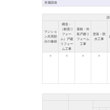
所属団体
請
構造・
（耐震リ
屋根・外
マンショ
フォー
装戸建リ
塗装・防
ン共用部
ム）戸建
フォーム
水工事
分の修繕
リフォー
工事
ム工事
○
○
○
○