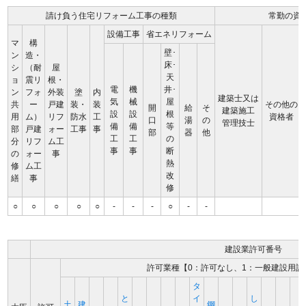
請け負う住宅リフォーム工事の種類
常勤の資
設備工事
省エネリフォーム
マ
構
壁･
ン
造・
床･
シ
（耐
屋
天
ョ
震リ
根・
電
機
井･
ン
フォ
外装
塗
内
建築士又は
気
械
屋
共
ー
戸建
装・
装
その他の
開
給
そ
建築施工
設
設
根
用
ム）
リフ
防水
工
資格者
口
湯
の
管理技士
備
備
等
部
戸建
ォー
工事
事
部
器
他
工
工
の
分
リフ
ム工
事
事
断
の
ォー
事
熱
修
ム工
改
繕
事
修
○
○
○
○
○
-
-
-
○
-
-
建設業許可番号
許可業種【0：許可なし、1：一般建設用許
タ
と
イ
し
土
建
鋼