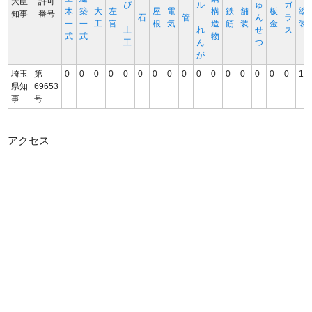
大臣
許可
び
ル
ゅ
ガ
木
築
大
左
屋
電
構
鉄
舗
板
塗
知事
番号
･
石
管
･
ん
ラ
一
一
工
官
根
気
造
筋
装
金
装
土
れ
せ
ス
式
式
物
工
ん
つ
が
埼玉
第
0
0
0
0
0
0
0
0
0
0
0
0
0
0
0
0
1
県知
69653
事
号
アクセス