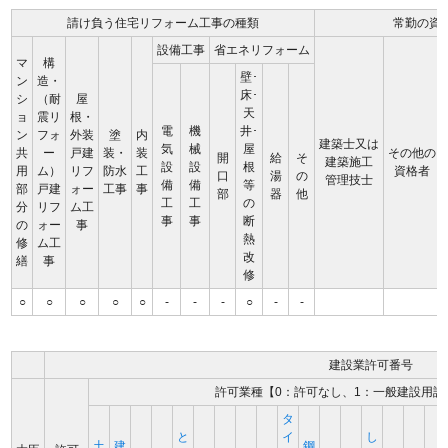
請け負う住宅リフォーム工事の種類
常勤の資
設備工事
省エネリフォーム
マ
構
壁･
ン
造・
床･
シ
（耐
屋
天
ョ
震リ
根・
電
機
井･
ン
フォ
外装
塗
内
建築士又は
気
械
屋
共
ー
戸建
装・
装
その他の
開
給
そ
建築施工
設
設
根
用
ム）
リフ
防水
工
資格者
口
湯
の
管理技士
備
備
等
部
戸建
ォー
工事
事
部
器
他
工
工
の
分
リフ
ム工
事
事
断
の
ォー
事
熱
修
ム工
改
繕
事
修
○
○
○
○
○
-
-
-
○
-
-
建設業許可番号
許可業種【0：許可なし、1：一般建設用許
タ
と
イ
し
土
建
鋼