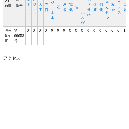
大臣
許可
び
ル
ゅ
ガ
木
築
大
左
屋
電
構
鉄
舗
板
塗
知事
番号
･
石
管
･
ん
ラ
一
一
工
官
根
気
造
筋
装
金
装
土
れ
せ
ス
式
式
物
工
ん
つ
が
埼玉
第
0
0
0
0
0
0
0
0
0
0
0
0
0
0
0
0
1
県知
69653
事
号
アクセス