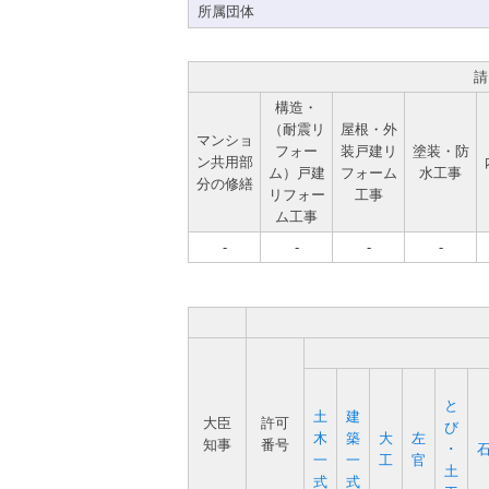
所属団体
請
構造・
（耐震リ
屋根・外
マンショ
フォー
装戸建リ
塗装・防
ン共用部
ム）戸建
フォーム
水工事
分の修繕
リフォー
工事
ム工事
-
-
-
-
と
土
建
大臣
許可
び
木
築
大
左
知事
番号
･
一
一
工
官
土
式
式