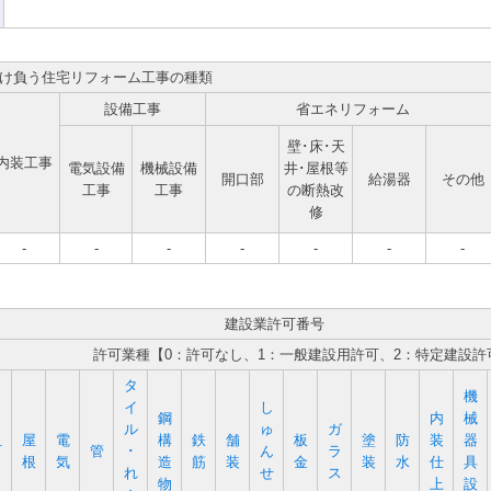
け負う住宅リフォーム工事の種類
設備工事
省エネリフォーム
壁･床･天
内装工事
電気設備
機械設備
井･屋根等
開口部
給湯器
その他
工事
工事
の断熱改
修
-
-
-
-
-
-
-
建設業許可番号
許可業種【0：許可なし、1：一般建設用許可、2：特定建設許
タ
機
イ
し
鋼
内
械
ル
ゅ
ガ
屋
電
構
鉄
舗
板
塗
防
装
器
石
管
･
ん
ラ
根
気
造
筋
装
金
装
水
仕
具
れ
せ
ス
物
上
設