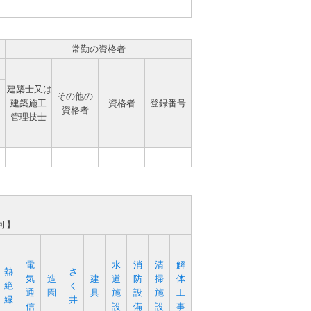
常勤の資格者
建築士又は
その他の
建築施工
資格者
登録番号
資格者
管理技士
可】
電
水
消
清
解
熱
さ
気
造
建
道
防
掃
体
絶
く
通
園
具
施
設
施
工
縁
井
信
設
備
設
事