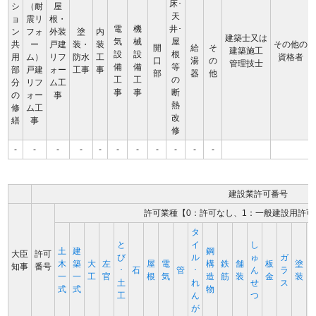
床･
シ
（耐
屋
天
ョ
震リ
根・
電
機
井･
ン
フォ
外装
塗
内
建築士又は
気
械
屋
共
ー
戸建
装・
装
その他の
開
給
そ
建築施工
設
設
根
用
ム）
リフ
防水
工
資格者
口
湯
の
管理技士
備
備
等
部
戸建
ォー
工事
事
部
器
他
工
工
の
分
リフ
ム工
事
事
断
の
ォー
事
熱
修
ム工
改
繕
事
修
-
-
-
-
-
-
-
-
-
-
-
建設業許可番号
許可業種【0：許可なし、1：一般建設用許可
タ
と
イ
し
土
建
鋼
大臣
許可
び
ル
ゅ
ガ
木
築
大
左
屋
電
構
鉄
舗
板
塗
知事
番号
･
石
管
･
ん
ラ
一
一
工
官
根
気
造
筋
装
金
装
土
れ
せ
ス
式
式
物
工
ん
つ
が