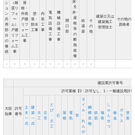
床･
シ
（耐
屋
天
ョ
震リ
根・
電
機
井･
ン
フォ
外装
塗
内
建築士又は
気
械
屋
共
ー
戸建
装・
装
その他の
開
給
そ
建築施工
設
設
根
用
ム）
リフ
防水
工
資格者
口
湯
の
管理技士
備
備
等
部
戸建
ォー
工事
事
部
器
他
工
工
の
分
リフ
ム工
事
事
断
の
ォー
事
熱
修
ム工
改
繕
事
修
-
-
-
-
-
-
-
-
-
-
-
建設業許可番号
許可業種【0：許可なし、1：一般建設用許可
タ
と
イ
し
土
建
鋼
大臣
許可
び
ル
ゅ
ガ
木
築
大
左
屋
電
構
鉄
舗
板
塗
知事
番号
･
石
管
･
ん
ラ
一
一
工
官
根
気
造
筋
装
金
装
土
れ
せ
ス
式
式
物
工
ん
つ
が