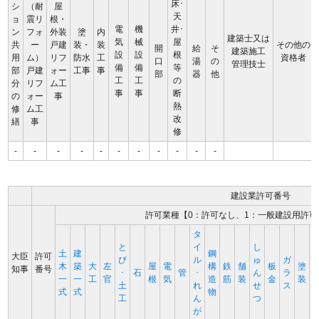
床･
シ
（耐
屋
天
ョ
震リ
根・
電
機
井･
ン
フォ
外装
塗
内
建築士又は
気
械
屋
共
ー
戸建
装・
装
その他の
開
給
そ
建築施工
設
設
根
用
ム）
リフ
防水
工
資格者
口
湯
の
管理技士
備
備
等
部
戸建
ォー
工事
事
部
器
他
工
工
の
分
リフ
ム工
事
事
断
の
ォー
事
熱
修
ム工
改
繕
事
修
-
-
-
-
-
-
-
-
-
-
-
建設業許可番号
許可業種【0：許可なし、1：一般建設用許可
タ
と
イ
し
土
建
鋼
大臣
許可
び
ル
ゅ
ガ
木
築
大
左
屋
電
構
鉄
舗
板
塗
知事
番号
･
石
管
･
ん
ラ
一
一
工
官
根
気
造
筋
装
金
装
土
れ
せ
ス
式
式
物
工
ん
つ
が