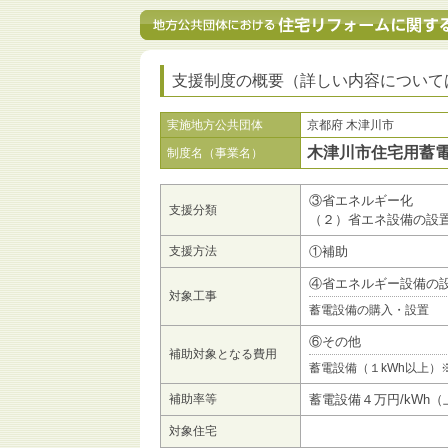
支援制度の概要（詳しい内容について
実施地方公共団体
京都府 木津川市
木津川市住宅用蓄
制度名（事業名）
③省エネルギー化
支援分類
（２）省エネ設備の設
支援方法
①補助
④省エネルギー設備の
対象工事
蓄電設備の購入・設置
⑥その他
補助対象となる費用
蓄電設備（１kWh以上）
補助率等
蓄電設備４万円/kWh
対象住宅