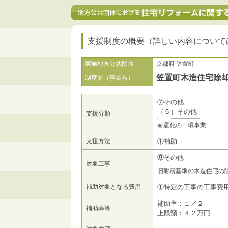
支援制度の概要（詳しい内容について
実施地方公共団体
京都府 笠置町
笠置町木造住宅除
制度名（事業名）
⑦その他
（５）その他
支援分類
耐震化の一環事業
支援方法
①補助
⑧その他
対象工事
旧耐震基準の木造住宅の
補助対象となる費用
①特定の工事の工事費
補助率：１／２
補助率等
上限額：４２万円