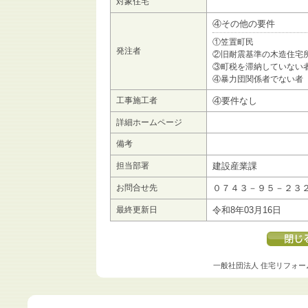
対象住宅
④その他の要件
①笠置町民
発注者
②旧耐震基準の木造住宅
③町税を滞納していない
④暴力団関係者でない者
工事施工者
④要件なし
詳細ホームページ
備考
担当部署
建設産業課
お問合せ先
０７４３－９５－２３
最終更新日
令和8年03月16日
一般社団法人 住宅リフォー