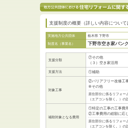
支援制度の概要（詳しい内容について
実施地方公共団体
栃木県 下野市
下野市空き家バン
制度名（事業名）
⑦その他
支援分類
（３）空き家活用
支援方法
①補助
②バリアフリー改修工
⑧その他
対象工事
居住部分に係るリフォー
（エアコンを除く。）の
①特定の工事の工事費
②工事費用の総額に応
補助対象となる費用
居住部分に係るリフォー
（エアコンを除く。）の