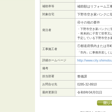
補助率等
補助額はリフォーム工事
対象住宅
下野市空き家バンクに
④その他の要件
・下野市空き家バンクに
発注者
・将来的に子育て世帯又
予定している下野市空き
①都道府県内または市
工事施工者
「市内」に事務所若しく
詳細ホームページ
http://www.city.shimots
備考
担当部署
整備課
お問合せ先
0285-32-8910
最終更新日
令和8年04月01日