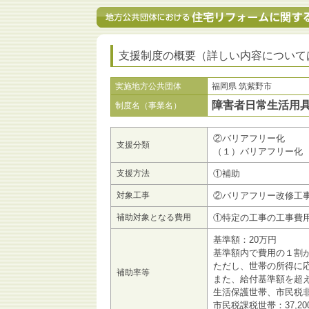
支援制度の概要（詳しい内容について
実施地方公共団体
福岡県 筑紫野市
障害者日常生活用
制度名（事業名）
②バリアフリー化
支援分類
（１）バリアフリー化
支援方法
①補助
対象工事
②バリアフリー改修工
補助対象となる費用
①特定の工事の工事費
基準額：20万円
基準額内で費用の１割
ただし、世帯の所得に
補助率等
また、給付基準額を超
生活保護世帯、市民税
市民税課税世帯：37,2