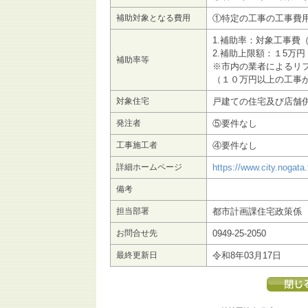
補助対象となる費用
①特定の工事の工事費
1.補助率：対象工事費
2.補助上限額：１5万
補助率等
※市内の業者によるリフ
（１０万円以上の工事
対象住宅
戸建ての住宅及び店舗
発注者
⑤要件なし
工事施工者
④要件なし
詳細ホームページ
https://www.city.nogata
備考
担当部署
都市計画課住宅政策係
お問合せ先
0949-25-2050
最終更新日
令和8年03月17日