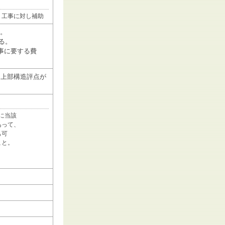
う工事に対し補助
る。
る。
事に要する費
、上部構造評点が
に当該
あって、
も可
こと。