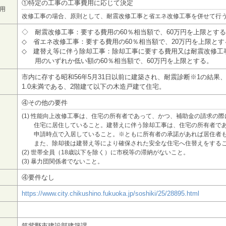
①特定の工事の工事費用に応じて決定
用
改修工事の場合、原則として、耐震改修工事と省エネ改修工事を併せて行
◇ 耐震改修工事：要する費用の60％相当額で、60万円を上限とす
◇ 省エネ改修工事：要する費用の60％相当額で、20万円を上限とす
◇ 建替え等に伴う除却工事：除却工事に要する費用又は耐震改修工
用のいずれか低い額の60％相当額で、60万円を上限とする。
市内に存する昭和56年5月31日以前に建築され、耐震診断※1の結果
1.0未満である、2階建て以下の木造戸建て住宅。
④その他の要件
(1) 性能向上改修工事は、住宅の所有者であって、かつ、補助金の請求の際
住宅に居住していること。建替えに伴う除却工事は、住宅の所有者で
申請時点で入居していること。※ともに所有者の承諾があれば居住者
また、除却後は建替え等により確保された安全な住宅へ住替えをする
(2) 世帯全員（18歳以下を除く）に市税等の滞納がないこと。
(3) 暴力団関係者でないこと。
④要件なし
https://www.city.chikushino.fukuoka.jp/soshiki/25/28895.html
筑紫野市建設部建築課