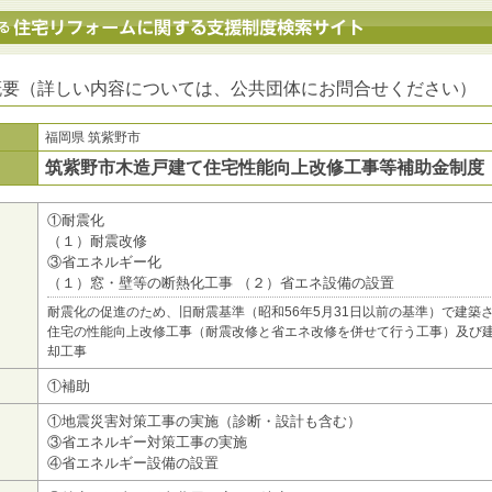
地方公共団体における住宅リフォームに関する支援制度検索サイト
概要（詳しい内容については、公共団体にお問合せください）
福岡県 筑紫野市
筑紫野市木造戸建て住宅性能向上改修工事等補助金制度
①耐震化
（１）耐震改修
③省エネルギー化
（１）窓・壁等の断熱化工事 （２）省エネ設備の設置
耐震化の促進のため、旧耐震基準（昭和56年5月31日以前の基準）で建築
住宅の性能向上改修工事（耐震改修と省エネ改修を併せて行う工事）及び
却工事
①補助
①地震災害対策工事の実施（診断・設計も含む）
③省エネルギー対策工事の実施
④省エネルギー設備の設置