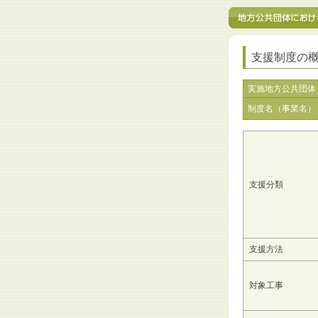
支援制度の
実施地方公共団体
制度名（事業名）
支援分類
支援方法
対象工事