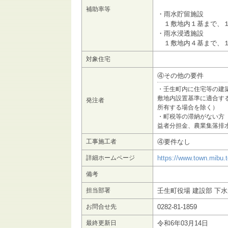
補助率等
・雨水貯留施設
１敷地内１基まで、１
・雨水浸透施設
１敷地内４基まで、１
対象住宅
④その他の要件
・壬生町内に住宅等の建
敷地内設置基準に適合す
発注者
所有する場合を除く）
・町税等の滞納がない方
益者分担金、農業集落排
工事施工者
④要件なし
詳細ホームページ
https://www.town.mibu.
備考
担当部署
壬生町役場 建設部 下
お問合せ先
0282-81-1859
最終更新日
令和6年03月14日