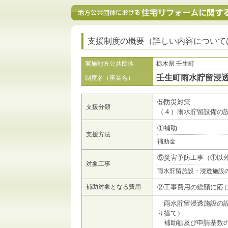
支援制度の概要（詳しい内容について
実施地方公共団体
栃木県 壬生町
壬生町雨水貯留浸
制度名（事業名）
⑤防災対策
支援分類
（４）雨水貯留設備の
①補助
支援方法
補助金
⑤災害予防工事（①以
対象工事
雨水貯留施設・浸透施設
補助対象となる費用
②工事費用の総額に応
雨水貯留浸透施設の設
り捨て）
補助額及び申請基数の