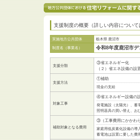
支援制度の概要（詳しい内容について
実施地方公共団体
栃木県 鹿沼市
令和8年度鹿沼市デ
制度名（事業名）
③省エネルギー化
支援分類
（２）省エネ設備の設
①補助
支援方法
現金の支給
④省エネルギー設備の
対象工事
発電施設（太陽光）、蓄
照明器具の買い替え、お
③（工事費用にかかわ
補助対象となる費用
家庭用低炭素化設備の導
蓄電池は設置に要した費