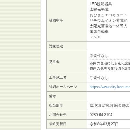
LED照明器具 設置
太陽光発電 一律3
おひさまエコキュート 一
補助率等
リチウムイオン蓄電池 一
太陽光蓄電池一体導入 一
電気自動車 一律8
Ｖ２Ｈ 一律40
対象住宅
⑤要件なし
発注者
市内の住宅に低炭素化設
市内の低炭素化設備を設
工事施工者
④要件なし
詳細ホームページ
https://www.city.kanuma
備考
担当部署
環境部 環境政策課 脱
お問合せ先
0289-64-3194
最終更新日
令和8年03月27日