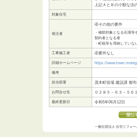
上記ＡとＢの小額な法
対象住宅
④その他の要件
・補助対象となる石塀等
発注者
契約者となる者
・町税等を滞納していな
工事施工者
④要件なし
詳細ホームページ
https://www.town.moteg
備考
担当部署
茂木町役場 建設課 都
お問合せ先
０２８５－６３－５６
最終更新日
令和5年06月12日
一般社団法人 住宅リフォー