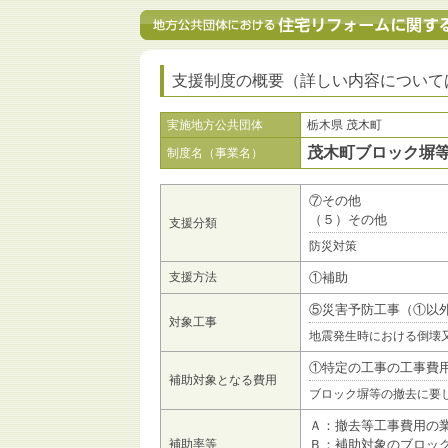
支援制度の概要（詳しい内容について
実施地方公共団体
栃木県 茂木町
茂木町ブロック塀
制度名（事業名）
⑦その他
（５）その他
支援分類
防災対策
支援方法
①補助
⑤災害予防工事（①以
対象工事
地震発生時における倒壊
①特定の工事の工事費
補助対象となる費用
ブロック塀等の撤去に要
Ａ：撤去等工事費用の
補助率等
Ｂ：補助対象のブロッ