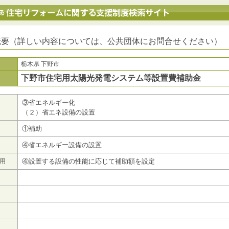
地方公共団体における住宅リフォームに関する支援制度検索サイト
概要（詳しい内容については、公共団体にお問合せください）
栃木県 下野市
下野市住宅用太陽光発電システム等設置費補助金
③省エネルギー化
（２）省エネ設備の設置
①補助
④省エネルギー設備の設置
用
④設置する設備の性能に応じて補助額を設定