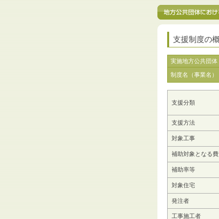
支援制度の
実施地方公共団体
制度名（事業名）
支援分類
支援方法
対象工事
補助対象となる費
補助率等
対象住宅
発注者
工事施工者