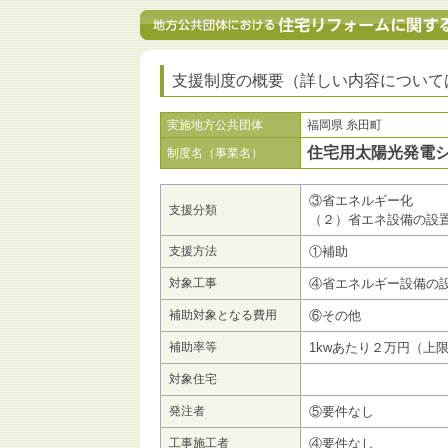
支援制度の概要（詳しい内容について
実施地方公共団体
福岡県 糸田町
住宅用太陽光発電
制度名（事業名）
③省エネルギー化
支援分類
（２）省エネ設備の設
支援方法
①補助
対象工事
④省エネルギー設備の
補助対象となる費用
⑥その他
補助率等
1kwあたり２万円（上
対象住宅
発注者
⑤要件なし
工事施工者
④要件なし