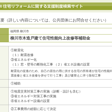
地方公共団体における住宅リフォームに関する支援制度検索サイト
概要（詳しい内容については、公共団体にお問合せください）
福岡県 柳川市
柳川市木造戸建て住宅性能向上改修等補助金
①耐震化
（１）耐震改修
③省エネルギー化
（１）窓・壁等の断熱化工事 （２）省エネ設備の設置
耐震化の促進のため、自己の居住の用に供する住宅の所有者が住宅の性能
震改修と省エネ改修を併せて行う工事）及び建替えに伴う除却工事
①補助
①地震災害対策工事の実施（診断・設計も含む）
③省エネルギー対策工事の実施
④省エネルギー設備の設置
②工事費用の総額に応じて決定