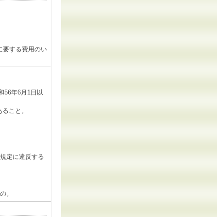
。
。
に要する費用のい
56年6月1日以
あること。
の規定に違反する
もの。