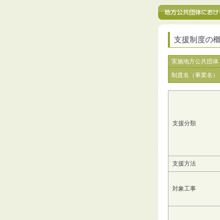
支援制度の
実施地方公共団体
制度名（事業名）
支援分類
支援方法
対象工事