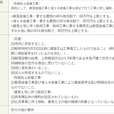
用
〈性能向上改修工事〉
原則として、耐震改修工事と省エネ改修工事を併せて行う工事に対し補助
○耐震改修工事：要する費用の40％相当額で、60万円を上限とする。
○省エネ改修工事：要する費用の25％相当額で、20万円を上限とする
○建替え等に伴う除却工事：除却工事に要する費用又は耐震改修工事
ずれか低い額の23％相当額で、30万円を上限とする。
〈共通〉
(1)市内に存在すること。
(2)昭和56年5月31日以前に建築又は工事着工したものであること（昭和
降に増改築等を行ったものを含む。）。
(3)耐震診断の結果、上部構造評点が1.0未満である木造戸建て住宅で
(4)補助金の交付を過去に受けていないこと。
(5)現に居住者がいること。
(6)法人が所有するものでないこと。
〈性能向上改修工事〉
(1)耐震改修工事及び省エネ改修工事により建築基準法及び関係法令
ものでないこと。
〈建替え等に伴う除却工事〉
(1)所有権以外の権利が設定されていないもの。
(2)公共事業に伴う移転、建替えその他の補償の対象となっていない
④その他の要件