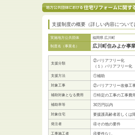
支援制度の概要（詳しい内容について
実施地方公共団体
福岡県 広川町
広川町住みよか事
制度名（事業名）
②バリアフリー化
支援分類
（１）バリアフリー化
支援方法
①補助
対象工事
②バリアフリー改修工
補助対象となる費用
①特定の工事の工事費
補助率等
30万円以内
対象住宅
要援護高齢者若しくは
発注者
④その他の要件
工事施工者
④要件なし