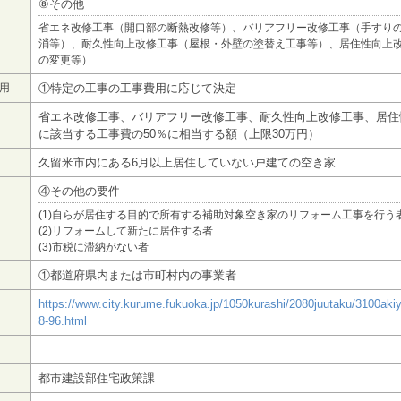
⑧その他
省エネ改修工事（開口部の断熱改修等）、バリアフリー改修工事（手すり
消等）、耐久性向上改修工事（屋根・外壁の塗替え工事等）、居住性向上
の変更等）
用
①特定の工事の工事費用に応じて決定
省エネ改修工事、バリアフリー改修工事、耐久性向上改修工事、居住
に該当する工事費の50％に相当する額（上限30万円）
久留米市内にある6月以上居住していない戸建ての空き家
④その他の要件
(1)自らが居住する目的で所有する補助対象空き家のリフォーム工事を行う
(2)リフォームして新たに居住する者
(3)市税に滞納がない者
①都道府県内または市町村内の事業者
https://www.city.kurume.fukuoka.jp/1050kurashi/2080juutaku/3100aki
8-96.html
都市建設部住宅政策課