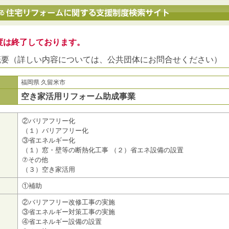
地方公共団体における住宅リフォームに関する支援制度検索サイト
度は終了しております。
概要（詳しい内容については、公共団体にお問合せください）
福岡県 久留米市
空き家活用リフォーム助成事業
②バリアフリー化
（１）バリアフリー化
③省エネルギー化
（１）窓・壁等の断熱化工事 （２）省エネ設備の設置
⑦その他
（３）空き家活用
①補助
②バリアフリー改修工事の実施
③省エネルギー対策工事の実施
④省エネルギー設備の設置