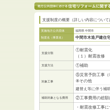
支援制度の概要（詳しい内容について
実施地方公共団体
福岡県 中間市
中間市木造戸建住
制度名（事業名）
①耐震化
支援分類
（１）耐震改修
①補助
支援方法
⑤災害予防工事（
⑧その他
対象工事
建替え等に伴う補
②工事費用の総額
補助対象となる費用
・耐震改修工事に