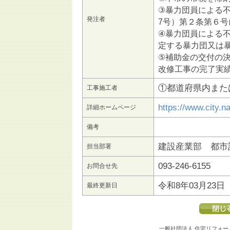
③暴力団員による
発注者
7号）第２条第６
④暴力団員による
定する暴力団又は
⑤補助金の交付の
改修工事の完了実
①都道府県内また
工事施工者
https://www.city.n
詳細ホームページ
備考
建設産業部 都市
担当部署
093-246-6155
お問合せ先
令和8年03月23日
最終更新日
一般社団法人 住宅リフォー