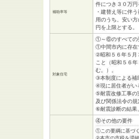
件につき３０万円
・建替え等に伴う
補助率等
用のうち、安い方
円を上限とする。
①～⑥のすべての
①中間市内に存在
②昭和５６年５月
こと（昭和５６年
む。）。
対象住宅
③本制度による補
④現に居住者がい
⑤耐震改修工事の
及び関係法令の規
⑥耐震診断の結果
④その他の要件
①この要綱に基づ
②本市の市税を滞