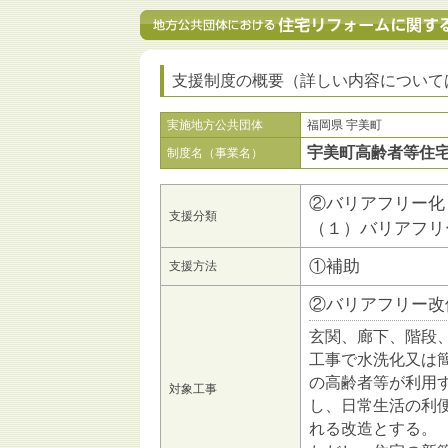
支援制度の概要（詳しい内容について
実施地方公共団体
福岡県 宇美町
宇美町高齢者等住
制度名（事業名）
②バリアフリー化
支援分類
（１）バリアフリ
①補助
支援方法
②バリアフリー改
玄関、廊下、階段
工事で水洗化又は
の高齢者等が利用
対象工事
し、日常生活の利
れる改造とする。