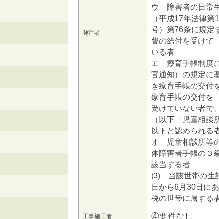
ウ 障害者の日常
（平成17年法律第1
号）第76条に規
発注者
費の給付を受けて
いる者
エ 療育手帳制度に
官通知）の規定に
き療育手帳の交付
療育手帳の交付を
受けていない者で
（以下「児童相談
以下と認められる
オ 児童相談所等
体障害者手帳の３
該当する者
(3) 当該世帯の
日から6月30日に
税の世帯に属する
④要件なし
工事施工者