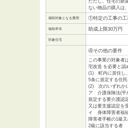
ただし、住宅の新
ない物品の購入は
①特定の工事の工
補助対象となる費用
助成上限30万円
補助率等
対象住宅
④その他の要件
この事業の対象者
宅改造 を必要と認
(1) 町内に居住し
5条に規定する住
(2) 次のいずれ
ア 介護保険法(平
規定する要介護認
又は要支援認定を
イ 身体障害者福祉
障害者手帳の1級又
2級に該当する者