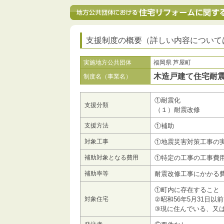
支援制度の概要（詳しい内容について
実施地方公共団体
福岡県 芦屋町
木造戸建て住宅耐
制度名（事業名）
①耐震化
支援分類
（１）耐震改修
支援方法
①補助
対象工事
①地震災害対策工事の
補助対象となる費用
①特定の工事の工事費
補助率等
耐震改修工事にかかる費
①町内に存在すること
対象住宅
②昭和56年5月31日
③現に住んでいる、又