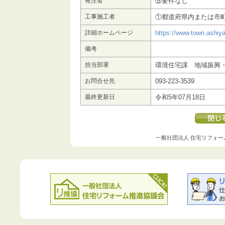
発注者
⑤要件なし
工事施工者
①都道府県内または市
詳細ホームページ
https://www.town.ashiya
備考
担当部署
環境住宅課 地域振興
お問合せ先
093-223-3539
最終更新日
令和5年07月18日
一般社団法人 住宅リフォー