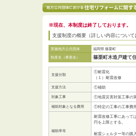
※現在、本制度は終了しております。
支援制度の概要（詳しい内容について
実施地方公共団体
福岡県 篠栗町
篠栗町木造戸建て
制度名（事業名）
①耐震化
支援分類
（１）耐震改修
支援方法
①補助
対象工事
①地震災害対策工事の
補助対象となる費用
①特定の工事の工事費
耐震改修工事にあっては
円を上限とする。
補助率等
耐震シェルター等の購