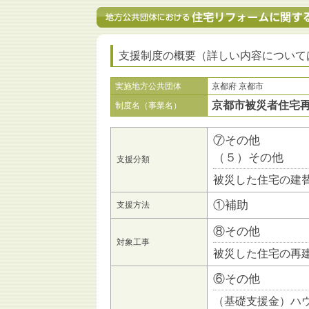
支援制度の概要（詳しい内容について
実施地方公共団体
京都府 京都市
京都市被災者住宅
制度名（事業名）
⑦その他
（５）その他
支援分類
被災した住宅の建
①補助
支援方法
⑧その他
対象工事
被災した住宅の再
⑥その他
（基礎支援金）ハ