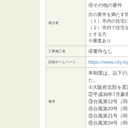
④その他の要件
次の要件を満たす
（１）市内の住宅
発注者
（２）市内で住宅
とする方
※審査あり
④要件なし
工事施工者
https://www.city.k
詳細ホームページ
本制度は、以下の
た。
①大阪府北部を震源
②平成30年7月豪
③台風第12号（同
備考
④台風第20号（同
⑤台風第21号（同
⑥台風第24号（同