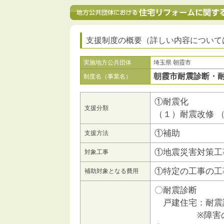
支援制度の概要（詳しい内容について
実施地方公共団体
埼玉県 朝霞市
朝霞市耐震診断・
制度名（事業名）
①耐震化
支援分類
（１）耐震改修 
①補助
支援方法
①地震災害対策工
対象工事
①特定の工事の工
補助対象となる費用
〇耐震診断
戸建住宅：耐震
※障害のある