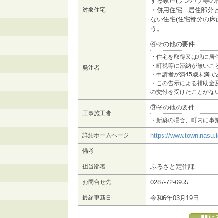
する家屋(プレハブ等の
対象住宅
・併用住宅 居住部分
ない住宅(住宅部分の床
う。
④その他の要件
・住宅を取得又は現に居
・町税等に滞納が無いこ
発注者
・申請者が満45歳未満で
・この告示による補助金
の交付を受けたことがな
③その他の要件
工事施工者
・新築の場合、町内に事
詳細ホームページ
https://www.town.nasu.l
備考
担当部署
ふるさと定住課
お問合せ先
0287-72-6955
最終更新日
令和6年03月19日