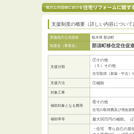
支援制度の概要（詳しい内容について
実施地方公共団体
栃木県 那須町
那須町移住定住促
制度名（事業名）
⑦その他
（５）その他
支援分類
住宅取得（新築・中古）
支援方法
①補助
対象工事
⑥その他
補助対象となる費用
住宅の取得費及び増改築
補助率等
最大50万円の補助。（
・住宅 専ら自己の居