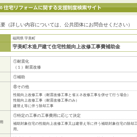
地方公共団体における住宅リフォームに関する支援制度検索サイト
概要（詳しい内容については、公共団体にお問合せください）
福岡県 宇美町
宇美町木造戸建て住宅性能向上改修工事費補助金
①耐震化
（１）耐震改修
①補助
⑧その他
性能向上改修工事（耐震改修工事と省エネ改修工事を併せて行う場合）
性能向上改修工事（耐震改修工事のみ）
建替え等に伴う除却工事
①特定の工事の工事費用に応じて決定
用
補助対象住宅の性能向上改修工事又は建替え等に伴う補助対象住宅の除却
用。