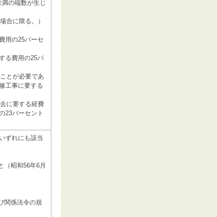
未満の端数が生じ
う場合に限る。）
費用の25パーセ
する費用の25パ
うことが必要であ
修工事に要する
撤去に要する経費
の23パーセント
いずれにも該当
と（昭和56年6月
及び関係法令の規