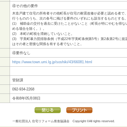
④その他の要件
木造戸建て住宅の所有者その他町長が住宅の耐震改修が必要と認める者で
行うもののうち、次の各号に掲げる要件のいずれにも該当するものとする
(1) 補助金の交付を過去に受けたことがないこと（町長が特にやむを得な
める場合を除く。）。
(2) 本町の町税を滞納していないこと。
(3) 宇美町暴力団排除条例（平成22年宇美町条例第5号）第2条第2号に
はその者と密接な関係を有する者でないこと。
④要件なし
https://www.town.umi.lg.jp/soshiki/43/66081.html
管財課
092-934-2268
令和8年05月08日
一般社団法人 住宅リフォーム推進協議会
Copyright ©All rights reserved.