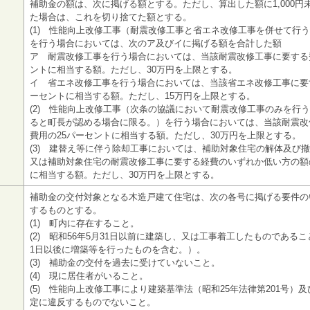
補助金の額は、次に掲げる額とする。ただし、算出した額に1,000円
た場合は、これを切り捨てた額とする。
(1) 性能向上改修工事（耐震改修工事と省エネ改修工事を併せて行
を行う場合においては、次のア及びイに掲げる額を合計した額
ア 耐震改修工事を行う場合においては、当該耐震改修工事に要する
ントに相当する額。ただし、30万円を上限とする。
イ 省エネ改修工事を行う場合においては、当該省エネ改修工事に要
ーセントに相当する額。ただし、15万円を上限とする。
(2) 性能向上改修工事（次条の協議において耐震改修工事のみを行
ると町長が認める場合に限る。）を行う場合においては、当該耐震改
費用の25パーセントに相当する額。ただし、30万円を上限とする。
(3) 建替え等に伴う除却工事においては、補助対象住宅の解体及び
又は補助対象住宅の耐震改修工事に要する経費のいずれか低い方の額
に相当する額。ただし、30万円を上限とする。
補助金の交付対象となる木造戸建て住宅は、次の各号に掲げる要件の
するものとする。
(1) 町内に存在すること。
(2) 昭和56年5月31日以前に建築し、又は工事着工したものであるこ
1日以後に増築等を行ったものを含む。）。
(3) 補助金の交付を過去に受けていないこと。
(4) 現に居住者がいること。
(5) 性能向上改修工事により建築基準法（昭和25年法律第201号）
定に違反するものでないこと。