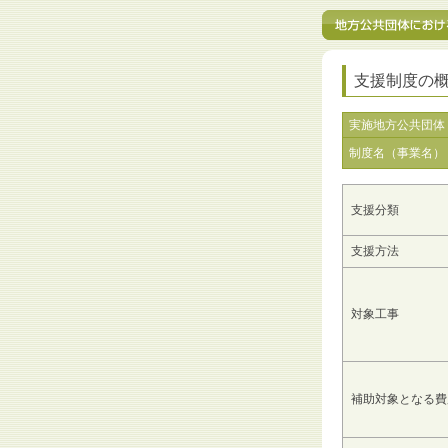
支援制度の
実施地方公共団体
制度名（事業名）
支援分類
支援方法
対象工事
補助対象となる費