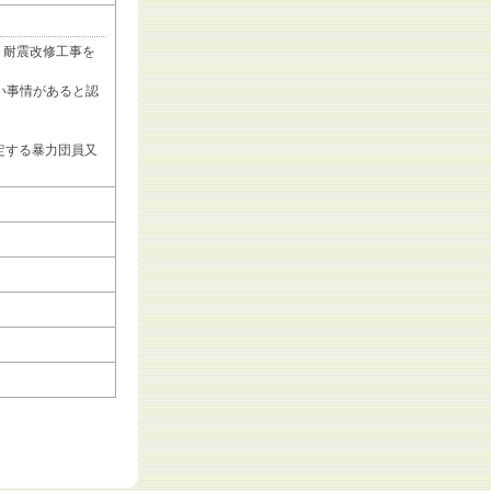
、耐震改修工事を
。
い事情があると認
規定する暴力団員又